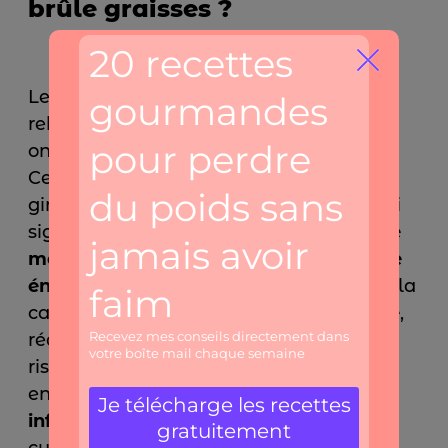
brûle graisses ?
Les épices ne servent pas seulement à
rehausser le goût des préparations, elles
ont aussi des vertus pour la santé.
Certaines d’entre elles, comme le
gingembre, sont
thermogéniques
, ce qui
signifie qu’elles
stimulent légèrement le
métabolisme
et augmentent la
dépense
énergétique du corps
. D’autres, comme la
cannelle,
aident à stabiliser la glycémie
,
réduisant ainsi les pics de sucre et le
risque de
stockage de graisse
. D’autres
encore, sont
des épices anti-
inflammatoires
comme le curcuma, le
cumin ou le poivre noir.