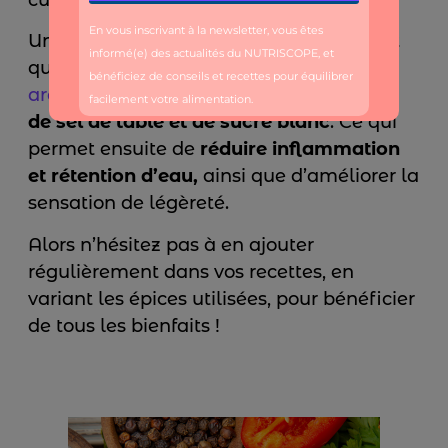
Un autre point important à souligner, est
que
l’utilisation régulière d’
épices et
aromates
permet de réduire l’utilisation
de sel de table et de sucre blanc
. Ce qui
permet ensuite de
réduire inflammation
et rétention d’eau,
ainsi que d’améliorer la
sensation de légèreté.
Alors n’hésitez pas à en ajouter
régulièrement dans vos recettes, en
variant les épices utilisées, pour bénéficier
de tous les bienfaits !