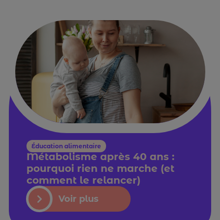
Éducation alimentaire
Métabolisme après 40 ans :
pourquoi rien ne marche (et
comment le relancer)
Voir plus