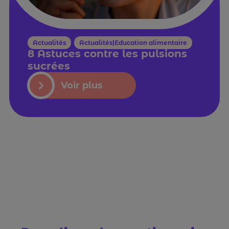
Actualités
,
Actualités|Education alimentaire
8 Astuces contre les pulsions
sucrées
Voir plus