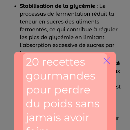
Stabilisation de la glycémie
: Le
processus de fermentation réduit la
teneur en sucres des aliments
fermentés, ce qui contribue à réguler
les pics de glycémie en limitant
l’absorption excessive de sucres par
l’organisme.
Amélioration du goût et de la qualité
: La fermentation confère souvent aux
aliments fermentés une saveur
unique et une texture améliorée. C’est
le cas notamment du vin et du
fromage, où le processus de
fermentation contribue à leur
affinage et à l’enrichissement de leur
profil gustatif.