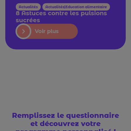
Actualités
,
Actualités|Education alimentaire
8 Astuces contre les pulsions
sucrées
Voir plus
Remplissez le questionnaire
et découvrez votre