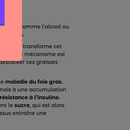
toxines
(comme l’alcool ou
graisses.
s, le
foie
transforme cet
sseuse. Ce mécanisme est
éstocker ces graisses
ée
maladie du foie gras.
ais à une accumulation
résistance à l’insuline.
ent le
sucre
, qui est alors
essus entraîne une