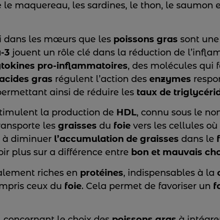
e le maquereau, les sardines, le thon, le saumon et
li dans les mœurs que les
poissons gras
sont une 
-3
jouent un rôle clé dans la réduction de l’infl
tokines pro-inflammatoires
, des molécules qui 
acides gras
régulent l’action des
enzymes
respon
permettant ainsi de réduire les
taux de triglycéri
timulent la production de
HDL
, connu sous le no
ransporte les
graisses
du
foie
vers les cellules où
e à diminuer
l’accumulation de graisses
dans le
ir plus sur a différence entre
bon et mauvais cho
alement riches en
protéines
, indispensables à la
ompris ceux du
foie
. Cela permet de favoriser un
f
eil concernant le choix des
poissons gras
à intégre