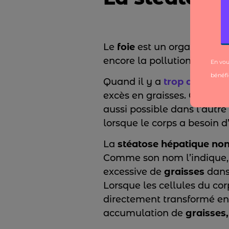
Le
foie
est un organe essent
encore la pollution), des 
Quand il y a
trop de sucre
excès en graisses. Cela p
aussi possible dans l’autr
lorsque le corps a besoin d
La
stéatose hépatique non
Comme son nom l’indique,
excessive de
graisses
dans
Lorsque les cellules du co
directement transformé e
accumulation de
graisses,