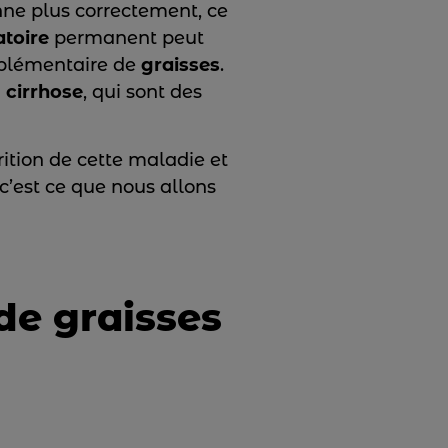
nne plus correctement, ce
toire
permanent peut
pplémentaire de
graisses
.
n
cirrhose
, qui sont des
ition de cette maladie et
t c’est ce que nous allons
de graisses