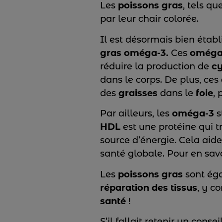
Les
poissons gras
, tels qu
par leur chair colorée.
Il est désormais bien étab
gras oméga-3.
Ces
oméga
réduire la production de
cy
dans le corps. De plus, ces
des
graisses
dans le
foie
, 
Par ailleurs, les
oméga-3
s
HDL
est une protéine qui t
source d’énergie. Cela aid
santé globale. Pour en savo
Les
poissons gras
sont ég
réparation des tissus
, y c
santé
!
S’il fallait retenir un cons