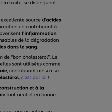
 la truite, se distinguent
excellente source d’
acides
ammation en contribuant à
favorisent
l’inflammation
sables de la dégradation
des dans le sang
.
m de “bon cholestérol”. Le
 elles sont utilisées comme
foie
, contribuant ainsi à sa
lestérol
,
c’est par ici
!
construction et à la
oie
tout neuf et en bonne
r dans nos assiettes, ce