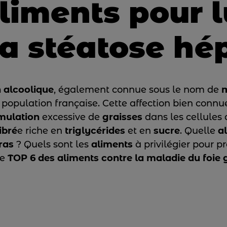
liments pour l
la stéatose hé
 alcoolique
, également connue sous le nom de
m
a population française. Cette affection bien conn
mulation
excessive de
graisses
dans les cellules
ibré
e riche en
triglycérides
et en
sucre
. Quelle
a
ras
? Quels sont les
aliments
à privilégier pour p
le
TOP 6 des aliments contre la maladie du foie 