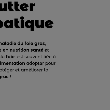
utter
patique
aladie du foie gras
,
ue en
nutrition santé
et
 du
foie
, est souvent liée à
limentation
adopter pour
rotéger et améliorer la
gras
!