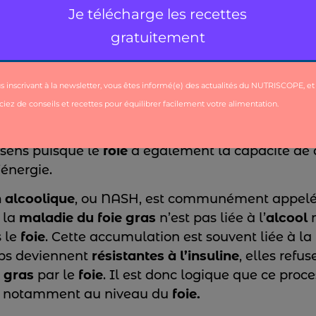
iel qui joue un rôle crucial dans la
gestion des 
médicaments, et des métabolismes du sucre et des 
 dans le sang
par rapport aux besoins des cellule
eut entraîner une augmentation de la masse grai
e sens puisque le
foie
a également la capacité de d
’énergie.
 alcoolique
, ou NASH, est communément appel
 la
maladie du foie gras
n’est pas liée à l’
alcool
m
 le
foie
. Cette accumulation est souvent liée à la
rps deviennent
résistantes à l’insuline
, elles refus
n
gras
par le
foie
. Il est donc logique que ce proc
notamment au niveau du
foie.