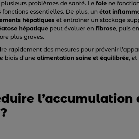
 plusieurs problèmes de santé. Le
foie
ne fonctio
 fonctions essentielles. De plus, un
état inflamma
nements
hépatiques
et entraîner un stockage su
éatose hépatique
peut évoluer en
fibrose
, puis e
re plus graves.
ndre rapidement des mesures pour prévenir l’appar
le biais d’une
alimentation saine et équilibrée
, e
uire l’accumulation 
 ?