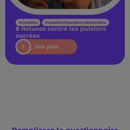
Actualités
,
Actualités|Education alimentaire
8 Astuces contre les pulsions
sucrées
Voir plus