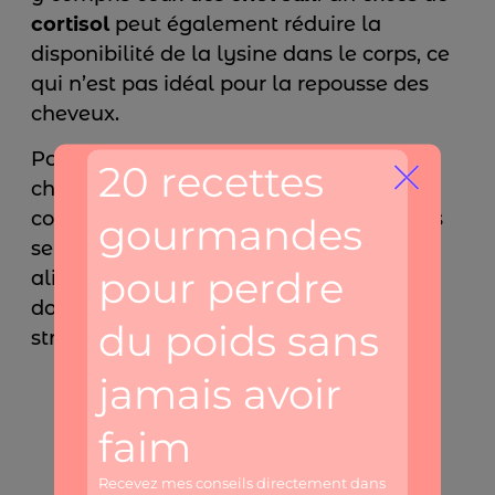
cortisol
peut également réduire la
disponibilité de la lysine dans le corps, ce
qui n’est pas idéal pour la repousse des
cheveux.
Pour faire le plein de
magnésium
, le
chocolat noir, les graines, les fruits à
coque, les bananes, ou les légumineuses
seront d’excellents choix. Une
alimentation riche en
magnésium
peut
donc aider à protéger les
cheveux
du
stress oxydatif et de la chute.