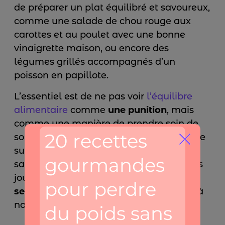
de préparer un plat équilibré et savoureux,
comme une salade de chou rouge aux
carottes et au poulet avec une bonne
vinaigrette maison, ou encore des
légumes grillés accompagnés d’un
poisson en papillote.
L’essentiel est de ne pas voir
l’équilibre
alimentaire
comme
une punition
, mais
comme une manière de prendre soin de
soi sans frustration. Il est important de ne
surtout pas chercher à compenser en
sautant un repas ou en jeûnant plusieurs
jours, car cela ne ferait qu’
accentuer la
sensation de faim
et favoriser les excès à
nouveau.