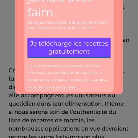
des verres et carafes qui s’assureront
de l’hydratation suffisante de notre
famille, des couverts qui ajustent la
vitesse de nos repas, ou encore des
ruches urbaines
qui nous fourniront en
miel…
Comme l’ensemble de nos équipements,
la cuisine va connaître une révolution
digitale. Plus connectée et intelligente,
elle accompagnera les utilisateurs au
quotidien dans leur alimentation. Même
si nous serons loin de l’authenticité du
livre de recettes de mamie, les
nombreuses applications en vue devraient
rendre les repas faits-maison plus