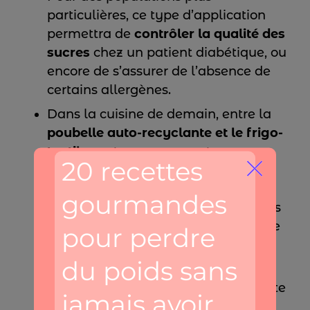
particulières, ce type d’application
permettra de
contrôler la qualité des
sucres
chez un patient diabétique, ou
encore de s’assurer de l’absence de
certains allergènes.
Dans la cuisine de demain, entre la
poubelle auto-recyclante et le frigo-
tactile
, on trouvera un potager
connecté. Il en existe déjà de
nombreux modèles sur le marché,
mais ceux-là seront bien plus grands
et offriront des possibilités de culture
plus larges (pieds de tomates,
salades, petits arbres fruitiers, etc.).
D’autres objets connectés ont de forte
chance de venir s’ajouter à la liste :