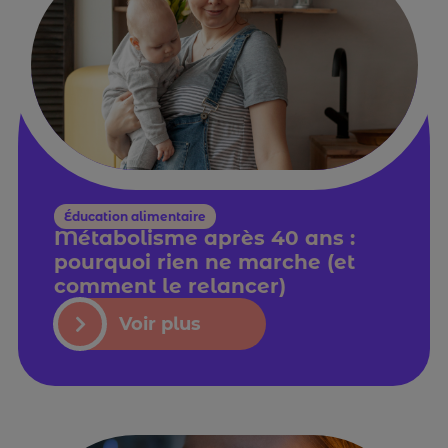
Éducation alimentaire
Métabolisme après 40 ans :
pourquoi rien ne marche (et
comment le relancer)
Voir plus