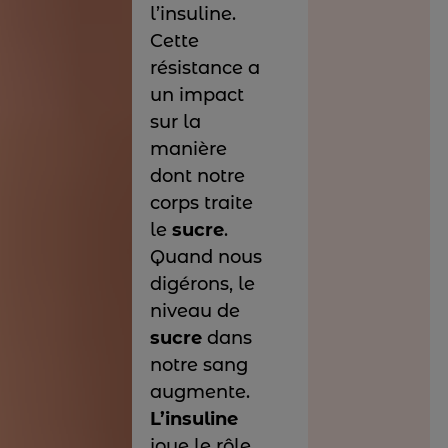
l’insuline.
Cette
résistance a
un impact
sur la
manière
dont notre
corps traite
le
sucre
.
Quand nous
digérons, le
niveau de
sucre
dans
notre sang
augmente.
L’insuline
joue le rôle