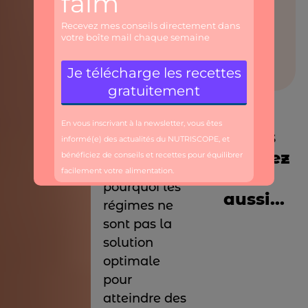
poids perdu
est souvent
repris,
entraînant le
redouté effet
yo-yo.
Plusieurs
Vous
raisons
aimerez
expliquent
lire
pourquoi les
aussi...
régimes ne
sont pas la
solution
optimale
pour
atteindre des