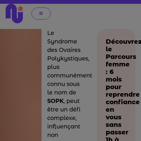
Le
Découvre
Syndrome
le
des Ovaires
Parcours
Polykystiques,
femme
plus
: 6
communément
mois
connu sous
pour
le nom de
reprendre
SOPK
, peut
confiance
en
être un défi
vous
complexe,
sans
influençant
passer
non
1h à