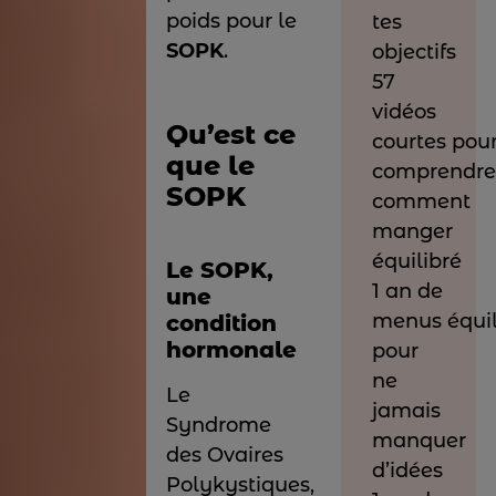
poids pour le
tes
SOPK
.
objectifs
57
vidéos
Qu’est ce
courtes pou
que le
comprendr
SOPK
comment
manger
équilibré
Le SOPK,
1 an de
une
menus équil
condition
hormonale
pour
ne
Le
jamais
Syndrome
manquer
des Ovaires
d’idées
Polykystiques,