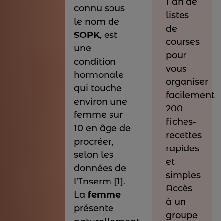
1 an de
connu sous
listes
le nom de
de
SOPK
, est
courses
une
pour
condition
vous
hormonale
organiser
qui touche
facilement
environ une
200
femme sur
fiches-
10 en âge de
recettes
procréer,
rapides
selon les
et
données de
simples
l’Inserm [1].
Accès
La
femme
à un
présente
groupe