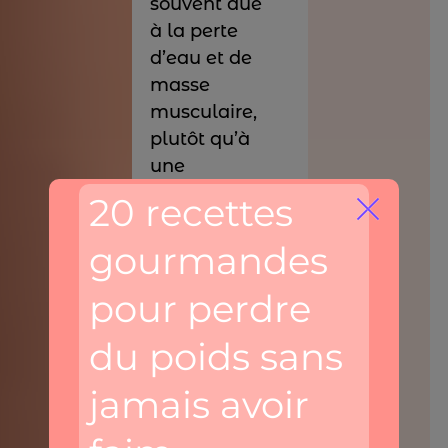
souvent due
à la perte
d’eau et de
masse
musculaire,
plutôt qu’à
une
réduction
significative
de la masse
grasse. Une
fois que vous
revenez à
des
habitudes
alimentaires
normales, le