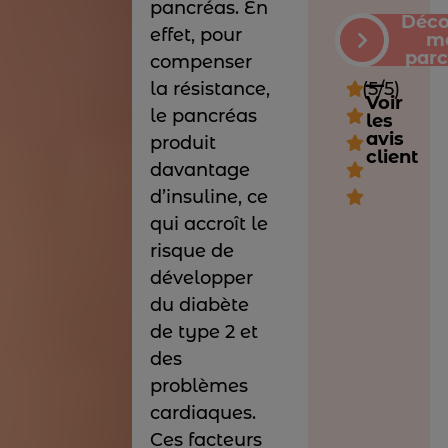
pancréas. En
Déco
effet, pour
m
parc
compenser
—
(5/5)
la résistance,

Voir
le pancréas

les
avis
produit

client
davantage

d’insuline, ce

qui accroît le
risque de
développer
du diabète
de type 2 et
des
problèmes
cardiaques.
Ces facteurs