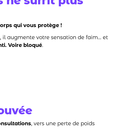
ne suffit plus
corps qui vous protège !
e, il augmente votre sensation de faim… et
ti. Voire bloqué
.
ouvée
onsultations
, vers une perte de poids