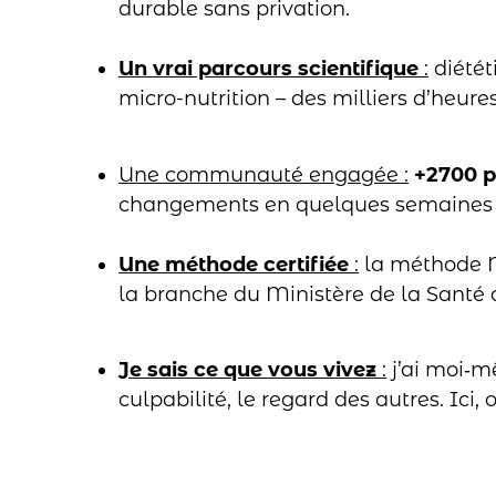
durable sans privation.
Un vrai parcours scientifique
:
diétét
micro-nutrition – des milliers d’heur
Une communauté engagée :
+2700 pe
changements en quelques semaines (p
Une méthode certifiée
:
la méthode Nu
la branche du Ministère de la Santé d
Je sais ce que vous vivez
:
j’ai moi‑
culpabilité, le regard des autres. Ici