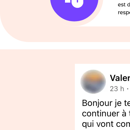
est 
resp