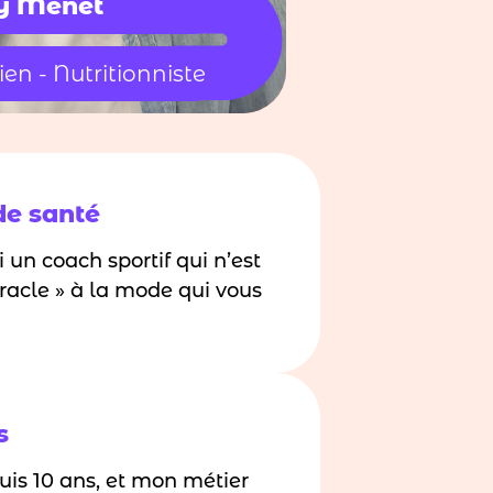
y Menet
ien - Nutritionniste
de santé
i un coach sportif qui n’est
racle » à la mode qui vous
s
puis 10 ans, et mon métier