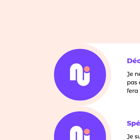
Déc
Je n
pas 
fera
Spé
Je s