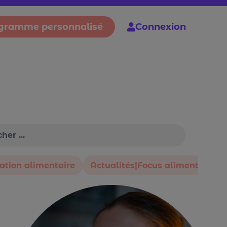
gramme personnalisé
Connexion
ation alimentaire
Actualités|Focus aliment
Al