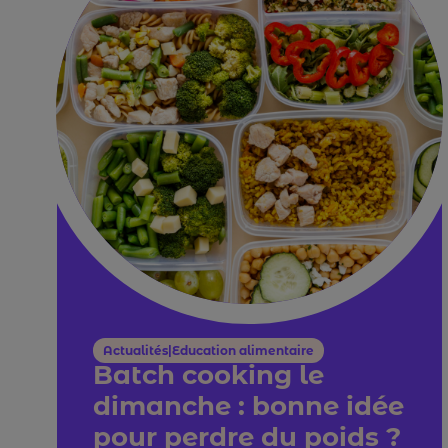
Actualités|Education alimentaire
Batch cooking le
dimanche : bonne idée
pour perdre du poids ?