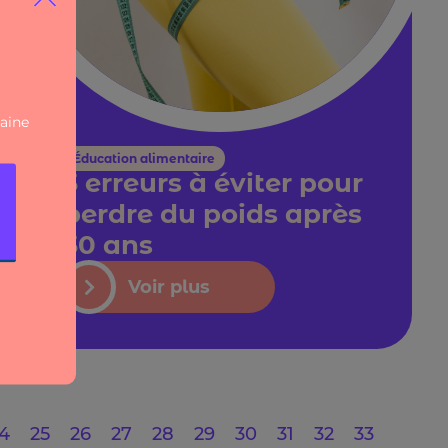
Éducation alimentaire
3 erreurs à éviter pour
perdre du poids après
30 ans
Voir plus
4
25
26
27
28
29
30
31
32
33