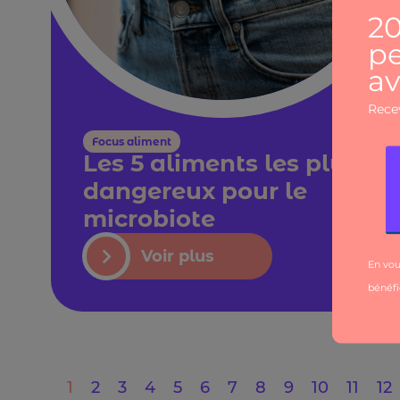
Focus aliment
Les 5 aliments les plus
dangereux pour le
microbiote
Voir plus
1
2
3
4
5
6
7
8
9
10
11
12