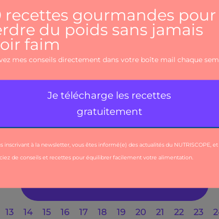
Actualités|Education alimentaire
Régime
méditerranéen : La
meilleure
alimentation pour
perdre du poids
Voir plus
13
14
15
16
17
18
19
20
21
22
23
2